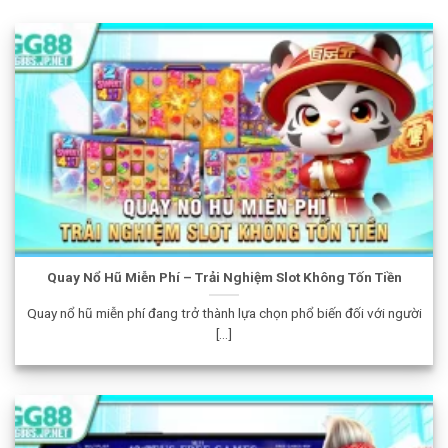
Quay Nổ Hũ Miễn Phí – Trải Nghiệm Slot Không Tốn Tiền
Quay nổ hũ miễn phí đang trở thành lựa chọn phổ biến đối với người
[...]