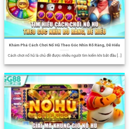
Khám Phá Cách Chơi Nổ Hũ Theo Góc Nhìn Rõ Ràng, Dễ Hiểu
Cách chơi nổ hũ là chủ đề được nhiều người tìm kiếm khi bắt đầu [...]