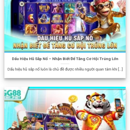
Dấu Hiệu Hũ Sắp Nổ – Nhận Biết Để Tăng Cơ Hội Trúng Lớn
Dấu hiệu hũ sắp nổ luôn là chủ đề được nhiều người quan tâm khi [...]