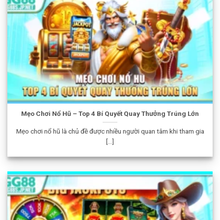
Mẹo Chơi Nổ Hũ – Top 4 Bí Quyết Quay Thưởng Trúng Lớn
Mẹo chơi nổ hũ là chủ đề được nhiều người quan tâm khi tham gia
[...]