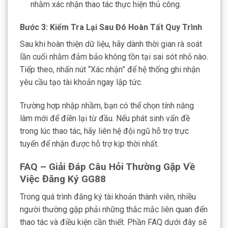
nhằm xác nhận thao tác thực hiện thủ công.
Bước 3: Kiểm Tra Lại Sau Đó Hoàn Tất Quy Trình
Sau khi hoàn thiện dữ liệu, hãy dành thời gian rà soát
lần cuối nhằm đảm bảo không tồn tại sai sót nhỏ nào.
Tiếp theo, nhấn nút “Xác nhận” để hệ thống ghi nhận
yêu cầu tạo tài khoản ngay lập tức.
Trường hợp nhập nhầm, bạn có thể chọn tính năng
làm mới để điền lại từ đầu. Nếu phát sinh vấn đề
trong lúc thao tác, hãy liên hệ đội ngũ hỗ trợ trực
tuyến để nhận được hỗ trợ kịp thời nhất.
FAQ – Giải Đáp Câu Hỏi Thường Gặp Về
Việc Đăng Ký GG88
Trong quá trình đăng ký tài khoản thành viên, nhiều
người thường gặp phải những thắc mắc liên quan đến
thao tác và điều kiện cần thiết. Phần FAQ dưới đây sẽ