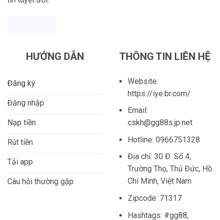
HƯỚNG DẪN
THÔNG TIN LIÊN HỆ
Website:
Đăng ký
https://iye.br.com/
Đăng nhập
Email:
cskh@gg88s.jp.net
Nạp tiền
Hotline: 0966751328
Rút tiền
Địa chỉ: 30 Đ. Số 4,
Tải app
Trường Thọ, Thủ Đức, Hồ
Chí Minh, Việt Nam
Câu hỏi thường gặp
Zipcode:
71317
Hashtags: #gg88,