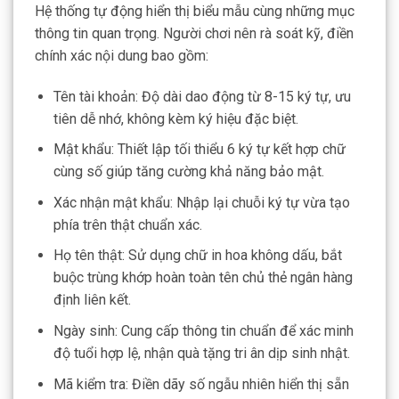
Hệ thống tự động hiển thị biểu mẫu cùng những mục
thông tin quan trọng. Người chơi nên rà soát kỹ, điền
chính xác nội dung bao gồm:
Tên tài khoản: Độ dài dao động từ 8-15 ký tự, ưu
tiên dễ nhớ, không kèm ký hiệu đặc biệt.
Mật khẩu: Thiết lập tối thiểu 6 ký tự kết hợp chữ
cùng số giúp tăng cường khả năng bảo mật.
Xác nhận mật khẩu: Nhập lại chuỗi ký tự vừa tạo
phía trên thật chuẩn xác.
Họ tên thật: Sử dụng chữ in hoa không dấu, bắt
buộc trùng khớp hoàn toàn tên chủ thẻ ngân hàng
định liên kết.
Ngày sinh: Cung cấp thông tin chuẩn để xác minh
độ tuổi hợp lệ, nhận quà tặng tri ân dịp sinh nhật.
Mã kiểm tra: Điền dãy số ngẫu nhiên hiển thị sẵn