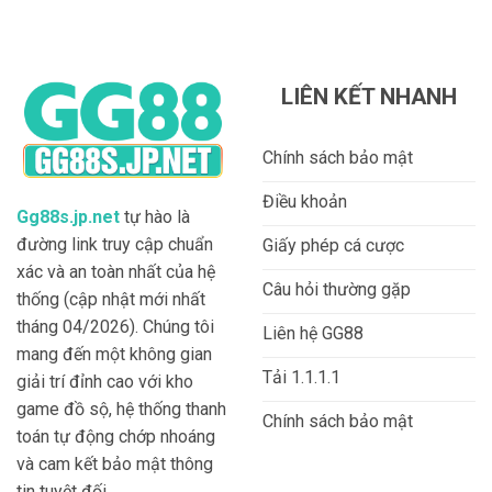
LIÊN KẾT NHANH
Chính sách bảo mật
Điều khoản
Gg88s.jp.net
tự hào là
đường link truy cập chuẩn
Giấy phép cá cược
xác và an toàn nhất của hệ
Câu hỏi thường gặp
thống (cập nhật mới nhất
tháng 04/2026). Chúng tôi
Liên hệ GG88
mang đến một không gian
Tải 1.1.1.1
giải trí đỉnh cao với kho
game đồ sộ, hệ thống thanh
Chính sách bảo mật
toán tự động chớp nhoáng
và cam kết bảo mật thông
tin tuyệt đối.