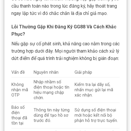
cầu thanh toán nào trong lúc đăng ký, hãy thoát trang
ngay lập tức vì đó chắc chắn là địa chỉ giả mạo.
Lỗi Thường Gặp Khi Đăng Ký GG88 Và Cách Khắc
Phục?
Nếu gặp sự cố phát sinh, khả năng cao nằm trong các
trường hợp dưới đây. Mọi người tham khảo cách xử lý
dứt điểm để quá trình trải nghiệm không bị gián đoạn:
Vấn đề
Nguyên nhân
Giải pháp
Nhập nhầm số
Không
Kiểm tra lại dãy số,
điện thoại hoặc tín
nhận mã
nhấn mục gửi lại mã
hiệu mạng chập
OTP
xác nhận.
chờn.
Báo số
Thông tin này từng
Sử dụng số điện thoại
điện
dùng để tạo hồ sơ
mới hoặc kết nối bộ
thoại đã
trước đó.
phận hỗ trợ trực tuyến.
tồn tại