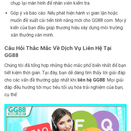
chụp lại màn hình để nhân viên kiểm tra.
Góp ý và báo cáo: Nếu phát hiện hành vi gian lận hoặc
muốn đề xuất cải tiến tính năng mới cho GG88 com. Mọi ý
kiến của bạn đều giúp thương hiệu xây dựng môi trường
săn thưởng văn minh.
Câu Hỏi Thắc Mắc Về Dịch Vụ Liên Hệ Tại
GG88
Chúng tôi đã tổng hợp những thắc mắc phổ biến nhất để bạn
tiết kiệm thời gian. Tại đây, bạn dễ dàng tìm thấy lời giải đáp
cho các vấn đề thường gặp nhất khi
liên hệ GG88
. Mọi giải
đáp đều hướng tới mục tiêu tối ưu hóa trải nghiệm của bạn,
cụ thể: