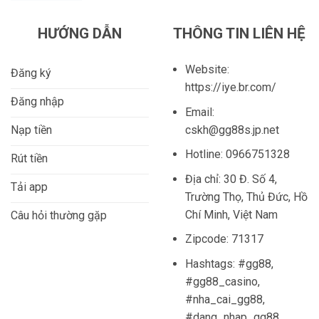
HƯỚNG DẪN
THÔNG TIN LIÊN HỆ
Website:
Đăng ký
https://iye.br.com/
Đăng nhập
Email:
cskh@gg88s.jp.net
Nạp tiền
Hotline: 0966751328
Rút tiền
Địa chỉ: 30 Đ. Số 4,
Tải app
Trường Thọ, Thủ Đức, Hồ
Chí Minh, Việt Nam
Câu hỏi thường gặp
Zipcode:
71317
Hashtags: #gg88,
#gg88_casino,
#nha_cai_gg88,
#dang_nhap_gg88.