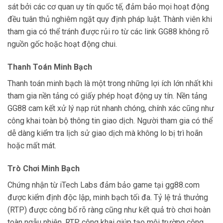
sát bởi các cơ quan uy tín quốc tế, đảm bảo mọi hoạt động
đều tuân thủ nghiêm ngặt quy định pháp luật. Thành viên khi
tham gia có thể tránh được rủi ro từ các link GG88 không rõ
nguồn gốc hoặc hoạt động chui.
Thanh Toán Minh Bạch
Thanh toán minh bạch là một trong những lợi ích lớn nhất khi
tham gia nền tảng có giấy phép hoạt động uy tín. Nền tảng
GG88 cam kết xử lý nạp rút nhanh chóng, chính xác cũng như
công khai toàn bộ thông tin giao dịch. Người tham gia có thể
dễ dàng kiểm tra lịch sử giao dịch mà không lo bị trì hoãn
hoặc mất mát.
Trò Chơi Minh Bạch
Chứng nhận từ iTech Labs đảm bảo game tại gg88.com
được kiểm định độc lập, minh bạch tối đa. Tỷ lệ trả thưởng
(RTP) được công bố rõ ràng cũng như kết quả trò chơi hoàn
toàn ngẫu nhiên. RTP công khai giúp tạo môi trường công