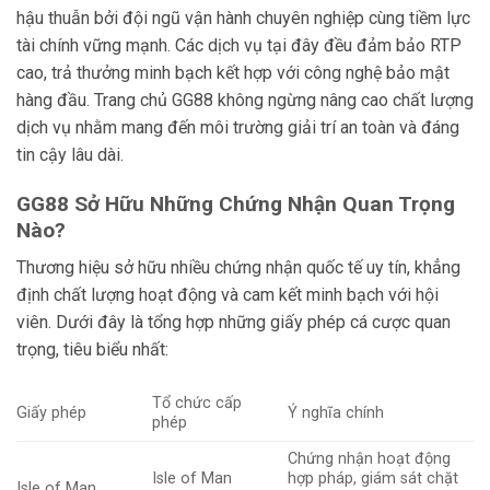
hậu thuẫn bởi đội ngũ vận hành chuyên nghiệp cùng tiềm lực
tài chính vững mạnh. Các dịch vụ tại đây đều đảm bảo RTP
cao, trả thưởng minh bạch kết hợp với công nghệ bảo mật
hàng đầu. Trang chủ GG88 không ngừng nâng cao chất lượng
dịch vụ nhằm mang đến môi trường giải trí an toàn và đáng
tin cậy lâu dài.
GG88 Sở Hữu Những Chứng Nhận Quan Trọng
Nào?
Thương hiệu sở hữu nhiều chứng nhận quốc tế uy tín, khẳng
định chất lượng hoạt động và cam kết minh bạch với hội
viên. Dưới đây là tổng hợp những giấy phép cá cược quan
trọng, tiêu biểu nhất:
Tổ chức cấp
Giấy phép
Ý nghĩa chính
phép
Chứng nhận hoạt động
Isle of Man
hợp pháp, giám sát chặt
Isle of Man