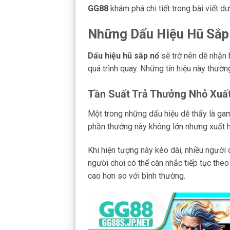
GG88
khám phá chi tiết trong bài viết dư
Những Dấu Hiệu Hũ Sắp
Dấu hiệu hũ sắp nổ
sẽ trở nên dễ nhận b
quá trình quay. Những tín hiệu này thường
Tần Suất Trả Thưởng Nhỏ Xuất
Một trong những dấu hiệu dễ thấy là game
phần thưởng này không lớn nhưng xuất h
Khi hiện tượng này kéo dài, nhiều người 
người chơi có thể cân nhắc tiếp tục theo
cao hơn so với bình thường.