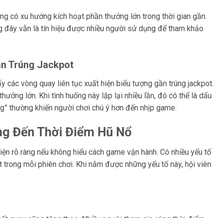
hống có xu hướng kích hoạt phần thưởng lớn trong thời gian gần.
 đây vẫn là tín hiệu được nhiều người sử dụng để tham khảo
ần Trúng Jackpot
y các vòng quay liên tục xuất hiện biểu tượng gần trúng jackpot.
thưởng lớn. Khi tình huống này lặp lại nhiều lần, đó có thể là
dấu
ng” thường khiến người chơi chú ý hơn đến nhịp game.
g Đến Thời Điểm Hũ Nổ
iện rõ ràng nếu không hiểu cách game vận hành. Có nhiều yếu tố
t trong mỗi phiên chơi. Khi nắm được những yếu tố này, hội viên