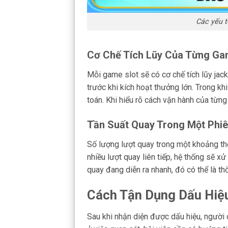
Các yếu t
Cơ Chế Tích Lũy Của Từng Ga
Mỗi game slot sẽ có cơ chế tích lũy ja
trước khi kích hoạt thưởng lớn. Trong k
toán. Khi hiểu rõ cách vận hành của từng
Tần Suất Quay Trong Một Phiê
Số lượng lượt quay trong một khoảng th
nhiều lượt quay liên tiếp, hệ thống sẽ xử
quay đang diễn ra nhanh, đó có thể là t
Cách Tận Dụng Dấu Hiệu
Sau khi nhận diện được dấu hiệu, người 