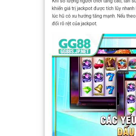
Khi số lượng người chơi tăng cao, tần s
khiến giá trị jackpot được tích lũy nhan
lúc hũ có xu hướng tăng mạnh. Nếu theo 
đổi rõ rệt của jackpot.