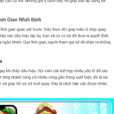
tiếp cận cụ thể. Những gợi ý dưới đây sẽ giúp bạn áp dụng dễ
ời Gian Nhất Định
thời gian quan sát trước. Việc theo dõi giúp hiểu rõ nhịp quay
hấy các dấu hiệu lặp lại, bạn sẽ có cơ sở để đưa ra quyết định.
a ngẫu nhiên. Qua thời gian, người tham gia sẽ dễ nhận ra những
a
ay khi thấy dấu hiệu. Hội viên cần kết hợp nhiều yếu tố để xác
t tăng nhanh cùng với nhiều vòng gần trúng xuất hiện, đó là lúc
 sẽ giúp tối ưu số lượt quay. Đây là cách tiếp cận được nhiều