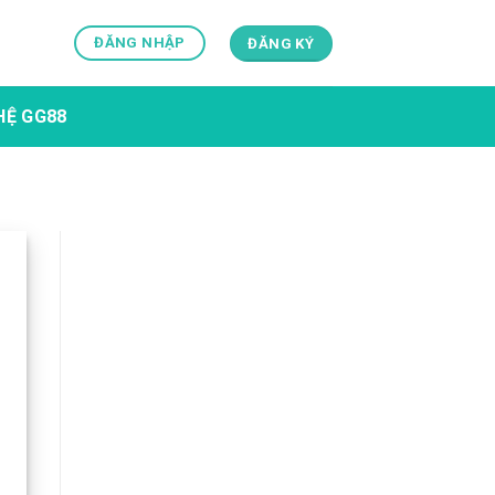
ĐĂNG NHẬP
ĐĂNG KÝ
HỆ GG88