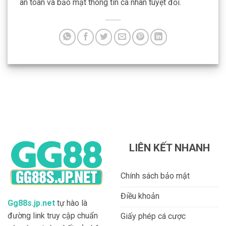
an toàn và bảo mật thông tin cá nhân tuyệt đối.
LIÊN KẾT NHANH
Chính sách bảo mật
Điều khoản
Gg88s.jp.net
tự hào là
đường link truy cập chuẩn
Giấy phép cá cược