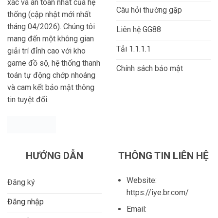
xác và an toàn nhất của hệ
Câu hỏi thường gặp
thống (cập nhật mới nhất
tháng 04/2026). Chúng tôi
Liên hệ GG88
mang đến một không gian
Tải 1.1.1.1
giải trí đỉnh cao với kho
game đồ sộ, hệ thống thanh
Chính sách bảo mật
toán tự động chớp nhoáng
và cam kết bảo mật thông
tin tuyệt đối.
HƯỚNG DẪN
THÔNG TIN LIÊN HỆ
Website:
Đăng ký
https://iye.br.com/
Đăng nhập
Email: