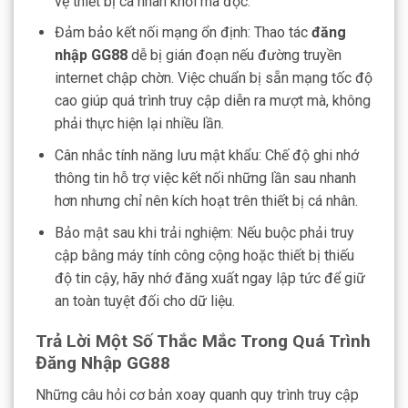
vệ thiết bị cá nhân khỏi mã độc.
Đảm bảo kết nối mạng ổn định: Thao tác
đăng
nhập GG88
dễ bị gián đoạn nếu đường truyền
internet chập chờn. Việc chuẩn bị sẵn mạng tốc độ
cao giúp quá trình truy cập diễn ra mượt mà, không
phải thực hiện lại nhiều lần.
Cân nhắc tính năng lưu mật khẩu: Chế độ ghi nhớ
thông tin hỗ trợ việc kết nối những lần sau nhanh
hơn nhưng chỉ nên kích hoạt trên thiết bị cá nhân.
Bảo mật sau khi trải nghiệm: Nếu buộc phải truy
cập bằng máy tính công cộng hoặc thiết bị thiếu
độ tin cậy, hãy nhớ đăng xuất ngay lập tức để giữ
an toàn tuyệt đối cho dữ liệu.
Trả Lời Một Số Thắc Mắc Trong Quá Trình
Đăng Nhập GG88
Những câu hỏi cơ bản xoay quanh quy trình truy cập