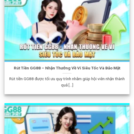
Rút Tiền GG88 – Nhận Thưởng Về Ví Siêu Tốc Và Bảo Mật
Rút tiền GG88 được tối ưu quy trình nhằm giúp hội viên nhận thành
quả [...]