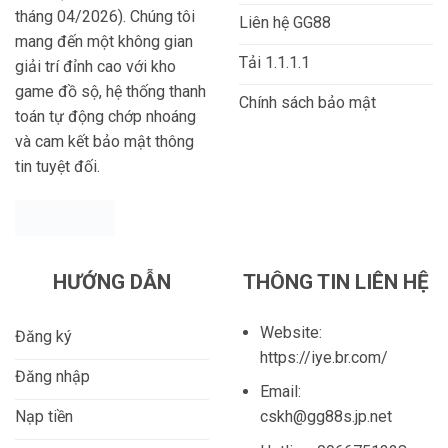
tháng 04/2026). Chúng tôi
Liên hệ GG88
mang đến một không gian
Tải 1.1.1.1
giải trí đỉnh cao với kho
game đồ sộ, hệ thống thanh
Chính sách bảo mật
toán tự động chớp nhoáng
và cam kết bảo mật thông
tin tuyệt đối.
HƯỚNG DẪN
THÔNG TIN LIÊN HỆ
Website:
Đăng ký
https://iye.br.com/
Đăng nhập
Email:
cskh@gg88s.jp.net
Nạp tiền