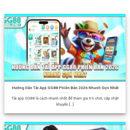
Hướng Dẫn Tải App GG88 Phiên Bản 2026 Nhanh Gọn Nhất
Tải app GG88 là cách nhanh nhất để tham gia trò chơi, cập nhật
khuyến [...]