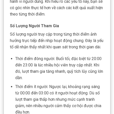
hành vi người dùng. Khi hiểu rõ các yếu tố này, bạn sẽ
có góc nhìn thực tế hơn về cách các kết quả xuất hiện
theo từng thời điểm.
Số Lượng Người Tham Gia
Số lượng người truy cập trong từng thời điểm ảnh
hưởng trực tiếp đến nhịp hoạt động chung. Đây là yếu
tố dễ nhận thấy nhất khi quan sát trong thời gian dài.
Thời điểm đông người: Buổi tối, đặc biệt từ 20:00
đến 23:00 là lúc nhiều hội viên truy cập nhất. Khi
đó, lượt tham gia tăng nhanh, quỹ tích lũy cũng lớn
dần.
Thời điểm ít người: Ngược lại, khoảng rạng sáng
từ 00:00 đến 03:00 có ít người hoạt động. Dù số
lượt tham gia thấp hơn nhưng mức cạnh tranh
giảm, nên nhiều người cảm thấy cơ hội được chia
đều hơn.