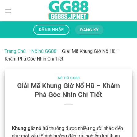
Bỏ
qua
nội
dung
ĐĂNG NHẬP
ĐĂNG KÝ
Trang Chủ
–
Nổ hũ GG88
–
Giải Mã Khung Giờ Nổ Hũ –
Khám Phá Góc Nhìn Chi Tiết
NỔ HŨ GG88
Giải Mã Khung Giờ Nổ Hũ – Khám
Phá Góc Nhìn Chi Tiết
Khung giờ nổ hũ
thường được nhiều người nhắc đến
như một yếu tố ảnh hưởng đến trải nghiệm khi tham