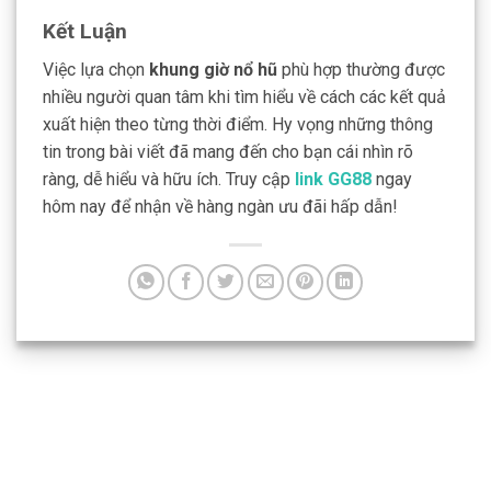
Kết Luận
Việc lựa chọn
khung giờ nổ hũ
phù hợp thường được
nhiều người quan tâm khi tìm hiểu về cách các kết quả
xuất hiện theo từng thời điểm. Hy vọng những thông
tin trong bài viết đã mang đến cho bạn cái nhìn rõ
ràng, dễ hiểu và hữu ích. Truy cập
link
GG88
ngay
hôm nay để nhận về hàng ngàn ưu đãi hấp dẫn!