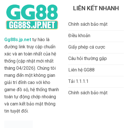
LIÊN KẾT NHANH
Chính sách bảo mật
Điều khoản
Gg88s.jp.net
tự hào là
đường link truy cập chuẩn
Giấy phép cá cược
xác và an toàn nhất của hệ
Câu hỏi thường gặp
thống (cập nhật mới nhất
tháng 04/2026). Chúng tôi
Liên hệ GG88
mang đến một không gian
Tải 1.1.1.1
giải trí đỉnh cao với kho
game đồ sộ, hệ thống thanh
Chính sách bảo mật
toán tự động chớp nhoáng
và cam kết bảo mật thông
tin tuyệt đối.