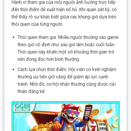
Hành vi tham gia của mỗi người ảnh hưởng trực tiếp
đến thời điểm dễ xuất hiện nổ hũ. Khi quan sát kỹ, có
thể thấy rõ sự khác biệt giữa các khung giờ dựa trên
thói quen của từng người.
Thói quen tham gia: Nhiều người thường vào game
theo giờ cố định như sau giờ làm hoặc cuối tuần.
Thói quen này khiến một số khoảng thời gian trở
nên đông đúc hơn bình thường.
Cách lựa chọn thời điểm: Hội viên có kinh nghiệm
thường ưu tiên giờ vắng để giảm áp lực cạnh
tranh. Nhờ đó, cơ hội nhận thưởng cũng được cải
thiện đáng kể.