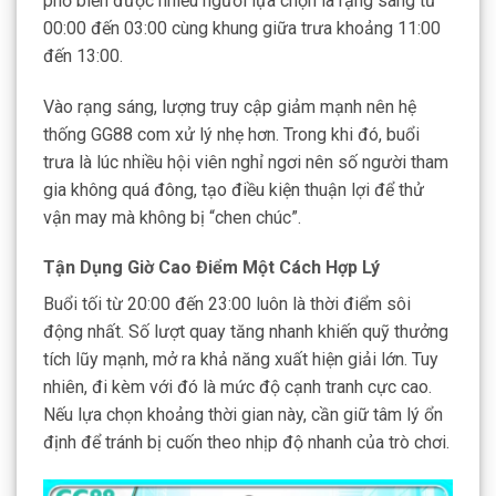
phổ biến được nhiều người lựa chọn là rạng sáng từ
00:00 đến 03:00 cùng khung giữa trưa khoảng 11:00
đến 13:00.
Vào rạng sáng, lượng truy cập giảm mạnh nên hệ
thống GG88 com xử lý nhẹ hơn. Trong khi đó, buổi
trưa là lúc nhiều hội viên nghỉ ngơi nên số người tham
gia không quá đông, tạo điều kiện thuận lợi để thử
vận may mà không bị “chen chúc”.
Tận Dụng Giờ Cao Điểm Một Cách Hợp Lý
Buổi tối từ 20:00 đến 23:00 luôn là thời điểm sôi
động nhất. Số lượt quay tăng nhanh khiến quỹ thưởng
tích lũy mạnh, mở ra khả năng xuất hiện giải lớn. Tuy
nhiên, đi kèm với đó là mức độ cạnh tranh cực cao.
Nếu lựa chọn khoảng thời gian này, cần giữ tâm lý ổn
định để tránh bị cuốn theo nhịp độ nhanh của trò chơi.