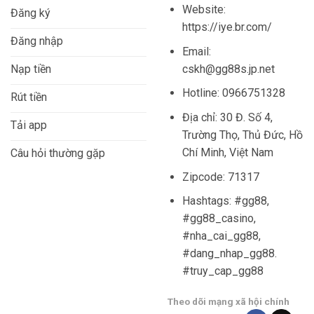
Website:
Đăng ký
https://iye.br.com/
Đăng nhập
Email:
cskh@gg88s.jp.net
Nạp tiền
Hotline: 0966751328
Rút tiền
Địa chỉ: 30 Đ. Số 4,
Tải app
Trường Thọ, Thủ Đức, Hồ
Chí Minh, Việt Nam
Câu hỏi thường gặp
Zipcode:
71317
Hashtags: #gg88,
#gg88_casino,
#nha_cai_gg88,
#dang_nhap_gg88.
#truy_cap_gg88
Theo dõi mạng xã hội chính