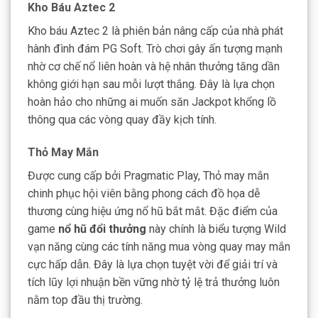
Kho Báu Aztec 2
Kho báu Aztec 2 là phiên bản nâng cấp của nhà phát
hành đình đám PG Soft. Trò chơi gây ấn tượng mạnh
nhờ cơ chế nổ liên hoàn và hệ nhân thưởng tăng dần
không giới hạn sau mỗi lượt thắng. Đây là lựa chọn
hoàn hảo cho những ai muốn săn Jackpot khổng lồ
thông qua các vòng quay đầy kịch tính.
Thỏ May Mắn
Được cung cấp bởi Pragmatic Play, Thỏ may mắn
chinh phục hội viên bằng phong cách đồ họa dễ
thương cùng hiệu ứng nổ hũ bắt mắt. Đặc điểm của
game
nổ hũ đổi thưởng
này chính là biểu tượng Wild
vạn năng cùng các tính năng mua vòng quay may mắn
cực hấp dẫn. Đây là lựa chọn tuyệt vời để giải trí và
tích lũy lợi nhuận bền vững nhờ tỷ lệ trả thưởng luôn
nằm top đầu thị trường.