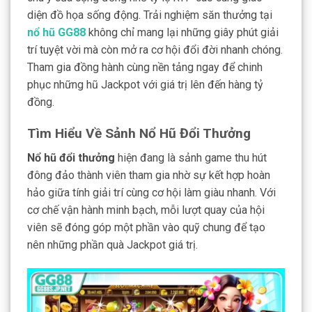
diện đồ họa sống động. Trải nghiệm săn thưởng tại
nổ hũ GG88
không chỉ mang lại những giây phút giải
trí tuyệt vời mà còn mở ra cơ hội đổi đời nhanh chóng.
Tham gia đồng hành cùng nền tảng ngay để chinh
phục những hũ Jackpot với giá trị lên đến hàng tỷ
đồng.
Tìm Hiểu Về Sảnh Nổ Hũ Đổi Thưởng
Nổ hũ đổi thưởng
hiện đang là sảnh game thu hút
đông đảo thành viên tham gia nhờ sự kết hợp hoàn
hảo giữa tính giải trí cùng cơ hội làm giàu nhanh. Với
cơ chế vận hành minh bạch, mỗi lượt quay của hội
viên sẽ đóng góp một phần vào quỹ chung để tạo
nên những phần quà Jackpot giá trị.