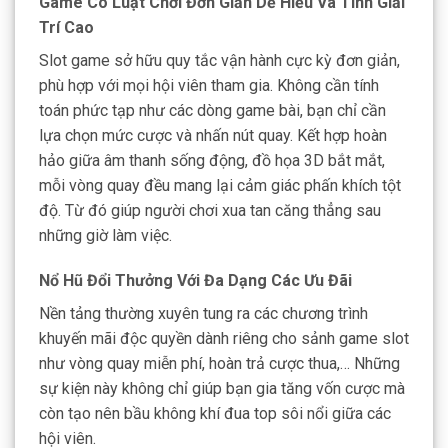
Game Có Luật Chơi Đơn Giản Dễ Hiểu Và Tính Giải
Trí Cao
Slot game sở hữu quy tắc vận hành cực kỳ đơn giản,
phù hợp với mọi hội viên tham gia. Không cần tính
toán phức tạp như các dòng game bài, bạn chỉ cần
lựa chọn mức cược và nhấn nút quay. Kết hợp hoàn
hảo giữa âm thanh sống động, đồ họa 3D bắt mắt,
mỗi vòng quay đều mang lại cảm giác phấn khích tột
độ. Từ đó giúp người chơi xua tan căng thẳng sau
những giờ làm việc.
Nổ Hũ Đổi Thưởng Với Đa Dạng Các Ưu Đãi
Nền tảng thường xuyên tung ra các chương trình
khuyến mãi độc quyền dành riêng cho sảnh game slot
như vòng quay miễn phí, hoàn trả cược thua,… Những
sự kiện này không chỉ giúp bạn gia tăng vốn cược mà
còn tạo nên bầu không khí đua top sôi nổi giữa các
hội viên.