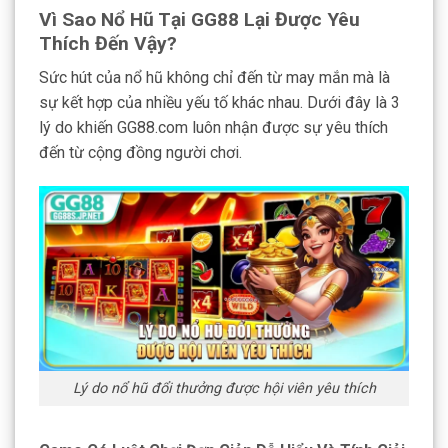
Vì Sao Nổ Hũ Tại GG88 Lại Được Yêu
Thích Đến Vậy?
Sức hút của nổ hũ không chỉ đến từ may mắn mà là
sự kết hợp của nhiều yếu tố khác nhau. Dưới đây là 3
lý do khiến GG88.com luôn nhận được sự yêu thích
đến từ cộng đồng người chơi.
Lý do nổ hũ đổi thưởng được hội viên yêu thích