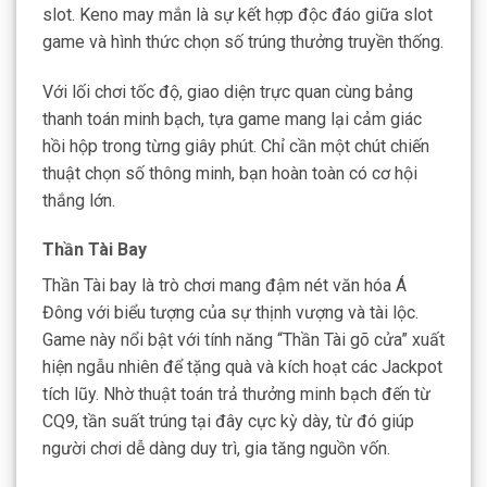
slot. Keno may mắn là sự kết hợp độc đáo giữa slot
game và hình thức chọn số trúng thưởng truyền thống.
Với lối chơi tốc độ, giao diện trực quan cùng bảng
thanh toán minh bạch, tựa game mang lại cảm giác
hồi hộp trong từng giây phút. Chỉ cần một chút chiến
thuật chọn số thông minh, bạn hoàn toàn có cơ hội
thắng lớn.
Thần Tài Bay
Thần Tài bay là trò chơi mang đậm nét văn hóa Á
Đông với biểu tượng của sự thịnh vượng và tài lộc.
Game
này nổi bật với tính năng “Thần Tài gõ cửa” xuất
hiện ngẫu nhiên để tặng quà và kích hoạt các Jackpot
tích lũy. Nhờ thuật toán trả thưởng minh bạch đến từ
CQ9, tần suất trúng tại đây cực kỳ dày, từ đó giúp
người chơi dễ dàng duy trì, gia tăng nguồn vốn.