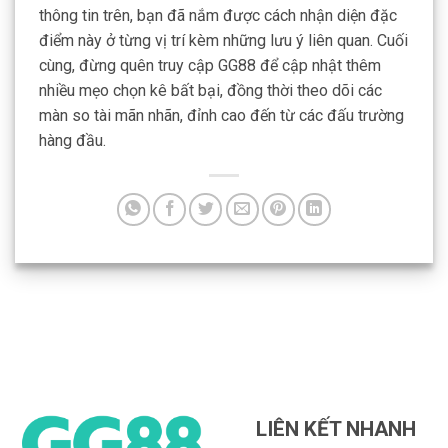
thông tin trên, bạn đã nắm được cách nhận diện đặc
điểm này ở từng vị trí kèm những lưu ý liên quan. Cuối
cùng, đừng quên truy cập GG88 để cập nhật thêm
nhiều mẹo chọn kê bất bại, đồng thời theo dõi các
màn so tài mãn nhãn, đỉnh cao đến từ các đấu trường
hàng đầu.
LIÊN KẾT NHANH