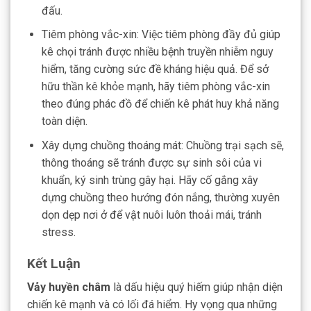
đấu.
Tiêm phòng vắc-xin: Việc tiêm phòng đầy đủ giúp
kê chọi tránh được nhiều bệnh truyền nhiễm nguy
hiểm, tăng cường sức đề kháng hiệu quả. Để sở
hữu thần kê khỏe mạnh, hãy tiêm phòng vắc-xin
theo đúng phác đồ để chiến kê phát huy khả năng
toàn diện.
Xây dựng chuồng thoáng mát: Chuồng trại sạch sẽ,
thông thoáng sẽ tránh được sự sinh sôi của vi
khuẩn, ký sinh trùng gây hại. Hãy cố gắng xây
dựng chuồng theo hướng đón nắng, thường xuyên
dọn dẹp nơi ở để vật nuôi luôn thoải mái, tránh
stress.
Kết Luận
Vảy huyền châm
là dấu hiệu quý hiếm giúp nhận diện
chiến kê mạnh và có lối đá hiểm. Hy vọng qua những