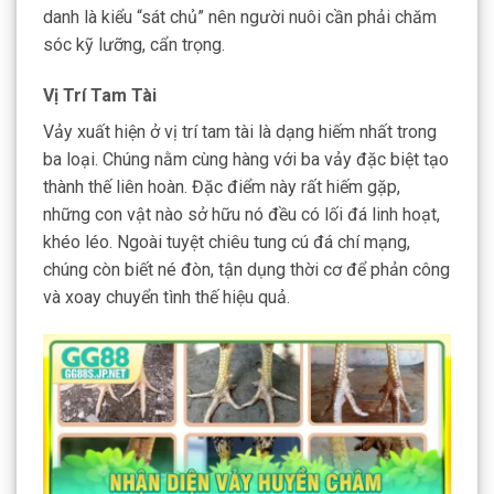
danh là kiểu “sát chủ” nên người nuôi cần phải chăm
sóc kỹ lưỡng, cẩn trọng.
Vị Trí Tam Tài
Vảy xuất hiện ở vị trí tam tài là dạng hiếm nhất trong
ba loại. Chúng nằm cùng hàng với ba vảy đặc biệt tạo
thành thế liên hoàn. Đặc điểm này rất hiếm gặp,
những con vật nào sở hữu nó đều có lối đá linh hoạt,
khéo léo. Ngoài tuyệt chiêu tung cú đá chí mạng,
chúng còn biết né đòn, tận dụng thời cơ để phản công
và xoay chuyển tình thế hiệu quả.