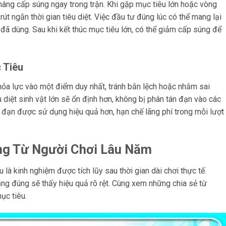
 nâng cấp súng ngay trong trận. Khi gặp mục tiêu lớn hoặc vòng
út ngắn thời gian tiêu diệt. Việc đầu tư đúng lúc có thể mang lại
đã dùng. Sau khi kết thúc mục tiêu lớn, có thể giảm cấp súng để
 Tiêu
hỏa lực vào một điểm duy nhất, tránh bắn lệch hoặc nhắm sai
 diệt sinh vật lớn sẽ ổn định hơn, không bị phân tán đạn vào các
 đạn được sử dụng hiệu quả hơn, hạn chế lãng phí trong mỗi lượt
g Từ Người Chơi Lâu Năm
 kinh nghiệm được tích lũy sau thời gian dài chơi thực tế.
ụng đúng sẽ thấy hiệu quả rõ rệt. Cùng xem những chia sẻ từ
ục tiêu.