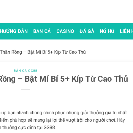
HƯỚNG DẪN
BẮN CÁ
CASINO
ĐÁ GÀ
NỔ HŨ
LIÊN 
hần Rồng – Bật Mí Bí 5+ Kíp Từ Cao Thủ
BẮN CÁ GG88
ồng – Bật Mí Bí 5+ Kíp Từ Cao Thủ
giúp bạn nhanh chóng chinh phục những giải thưởng giá trị nhất.
iểm phù hợp sẽ mang lại lợi thế vượt trội cho người chơi. Hãy
 thưởng cực đỉnh tại GG88.