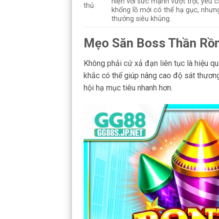
hiện với sức mạnh vượt trội, yêu 
thủ
khổng lồ mới có thể hạ gục, nhưn
thưởng siêu khủng.
Mẹo Săn Boss Thần Rồn
Không phải cứ xả đạn liên tục là hiệu q
khắc có thể giúp nâng cao độ sát thương
hội hạ mục tiêu nhanh hơn.