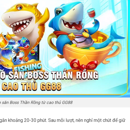
 săn Boss Thần Rồng từ cao thủ GG88
ngắn khoảng 20-30 phút. Sau mỗi lượt, nên nghỉ một chút để giữ