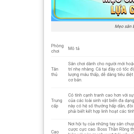
Mẹo săn B
Phòng
Mô tả
chơi
Sân chơi dành cho người mới hoặ
Tân
trí nhẹ nhàng. Cá tại đây có tốc 
thủ
lượng máu thấp, dễ dàng tiêu diệt 
cơ bản.
Có tính cạnh tranh cao hơn với sự
Trung
của các loài sinh vật biển đa dạn
cấp
này có hệ số thưởng hấp dẫn, đòi 
phải biết kết hợp linh hoạt các tín
Nơi hội tụ của những tay săn chu
cược cực cao. Boss Thần Rồng t
Cao