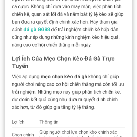
cá cược. Không chỉ dựa vào may mắn, việc phân tích
chiến kê, quan sát lối đá và nắm bắt tỷ lệ kèo sẽ giúp
bạn đưa ra quyết định chính xác hơn. Hãy tham gia
sảnh
đá gà GG88
để trải nghiệm chiến kê hấp dẫn
cũng như áp dụng những kinh nghiệm kèo hiệu quả,
nâng cao cơ hội chiến thắng mỗi ngày.
Lợi Ích Của Mẹo Chọn Kèo Đá Gà Trực
Tuyến
Việc áp dụng
mẹo chọn kèo đá gà
không chỉ giúp
người chơi nâng cao cơ hội chiến thắng mà còn tối ưu
trải nghiệm. Những mẹo này giúp phân tích chiến kê,
dự đoán kết quả cũng như đưa ra quyết định chính
xác hơn, từ đó giúp gia tăng tỷ lệ thắng.
Lợi ích
Thông tin
Giúp người chơi lựa chọn kèo chính xác
Chọn chính