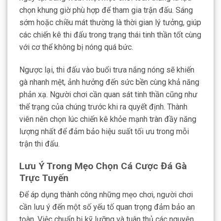
chọn khung giờ phù hợp để tham gia trận đấu. Sáng
sớm hoặc chiều mát thường là thời gian lý tưởng, giúp
các chiến kê thi đấu trong trạng thái tinh thần tốt cùng
với cơ thể không bị nóng quá bức.
Ngược lại, thi đấu vào buổi trưa nắng nóng sẽ khiến
gà nhanh mệt, ảnh hưởng đến sức bền cùng khả năng
phản xạ. Người chơi cần quan sát tinh thần cũng như
thể trạng của chúng trước khi ra quyết định. Thành
viên nên chọn lúc chiến kê khỏe mạnh tràn đầy năng
lượng nhất để đảm bảo hiệu suất tối ưu trong mỗi
trận thi đấu.
Lưu Ý Trong Mẹo Chọn Cá Cược Đá Gà
Trực Tuyến
Để áp dụng thành công những mẹo chơi, người chơi
cần lưu ý đến một số yếu tố quan trọng đảm bảo an
toàn. Việc chuẩn bị kỹ lưỡng và tuân thủ các nguyên