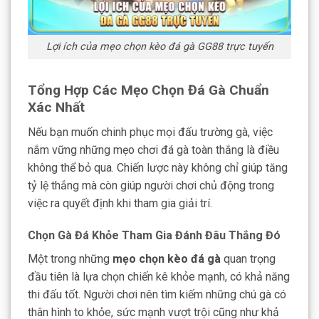
Lợi ích của mẹo chọn kèo đá gà GG88 trực tuyến
Tổng Hợp Các Mẹo Chọn Đá Gà Chuẩn
Xác Nhất
Nếu bạn muốn chinh phục mọi đấu trường gà, việc
nắm vững những mẹo chơi đá gà toàn thắng là điều
không thể bỏ qua. Chiến lược này không chỉ giúp tăng
tỷ lệ thắng mà còn giúp người chơi chủ động trong
việc ra quyết định khi tham gia giải trí.
Chọn Gà Đá Khỏe Tham Gia Đánh Đâu Thắng Đó
Một trong những
mẹo chọn kèo đá gà
quan trọng
đầu tiên là lựa chọn chiến kê khỏe mạnh, có khả năng
thi đấu tốt. Người chơi nên tìm kiếm những chú gà có
thân hình to khỏe, sức mạnh vượt trội cũng như khả