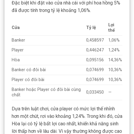
Đặc biệt khi đặt vào cửa nhà cái với phí hoa hồng 5%
đã được tính trong tỷ lệ khoảng 1,06%.
Lợi
Cửa
Tỷ lệ
thế
Banker
0,458597
1,06%
Player
0,446247
1,24%
Hòa
0,095156
14,36%
Banker có đôi bài
0,074699
10,36%
Player có đôi bài
0,074699
10,36%
Banker hoặc Player có đôi bài cùng
0,033450
—
chất
Dựa trên luật chơi, cửa player có mức lợi thế nhỉnh
hơn một chút, rơi vào khoảng 1,24%. Trong khi đó, cửa
Hòa lại có tỷ lệ bất lợi cao nhất, khiến khả năng sinh
lời thấp hơn về lâu dài. Vì vậy thường không được cao