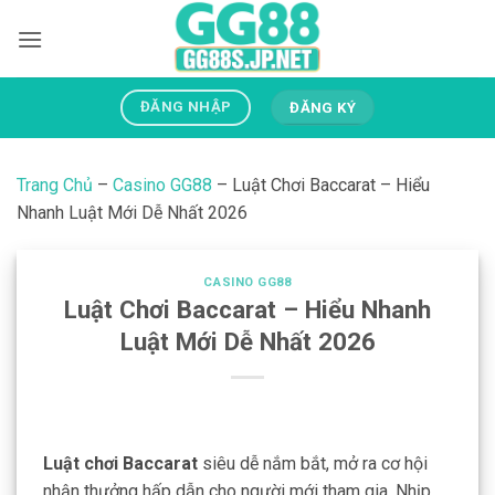
Bỏ
qua
nội
dung
ĐĂNG NHẬP
ĐĂNG KÝ
Trang Chủ
–
Casino GG88
–
Luật Chơi Baccarat – Hiểu
Nhanh Luật Mới Dễ Nhất 2026
CASINO GG88
Luật Chơi Baccarat – Hiểu Nhanh
Luật Mới Dễ Nhất 2026
Luật chơi Baccarat
siêu dễ nắm bắt, mở ra cơ hội
nhận thưởng hấp dẫn cho người mới tham gia. Nhịp