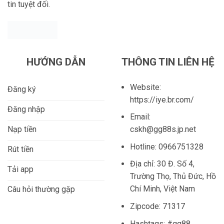
tin tuyệt đối.
HƯỚNG DẪN
THÔNG TIN LIÊN HỆ
Website:
Đăng ký
https://iye.br.com/
Đăng nhập
Email:
cskh@gg88s.jp.net
Nạp tiền
Hotline: 0966751328
Rút tiền
Địa chỉ: 30 Đ. Số 4,
Tải app
Trường Thọ, Thủ Đức, Hồ
Chí Minh, Việt Nam
Câu hỏi thường gặp
Zipcode:
71317
Hashtags: #gg88,