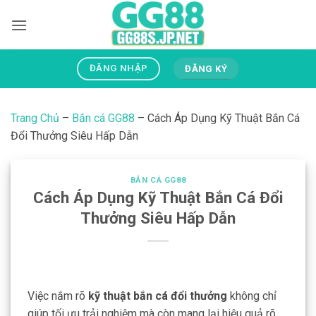
Bỏ
qua
nội
dung
ĐĂNG NHẬP
ĐĂNG KÝ
Trang Chủ
–
Bắn cá GG88
–
Cách Áp Dụng Kỹ Thuật Bắn Cá
Đổi Thưởng Siêu Hấp Dẫn
BẮN CÁ GG88
Cách Áp Dụng Kỹ Thuật Bắn Cá Đổi
Thưởng Siêu Hấp Dẫn
Việc nắm rõ
kỹ thuật bắn cá đổi thưởng
không chỉ
giúp tối ưu trải nghiệm mà còn mang lại hiệu quả rõ