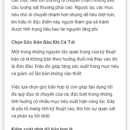
Các mục tiêu lớn thường di chuyển chậm nhưng yêu
cầu lượng sát thương phải cao. Ngược lại, các mục
tiêu nhỏ di chuyển nhanh hơn nhưng dễ tiêu diệt hơn,
khi hiểu rõ đặc điểm này, người tham gia sẽ tránh
được tình trạng tiêu hao tài nguyên lãng phí.
Chọn Góc Đón Đầu Khi Cá Tới
Một trong những nguyên tắc quan trọng của
kỹ thuật
bắn cá
là không bắn theo hướng đuổi mà thay vào đó
là đón đầu. Điều đó giúp tăng xác suất trúng mục tiêu
và giảm số lần bắn không cần thiết.
Việc lựa chọn góc bắn hợp lý còn giúp tận dụng tối
đa quỹ đạo di chuyển của cá, đặc biệt trong những
tình huống có nhiều mục tiêu xuất hiện cùng lúc. Đây
là yếu tố mang tính kỹ thuật cao, đòi hỏi sự quan sát
và phản xạ tốt nhất.
Kiểm soát nhịp độ bắn hợp lý