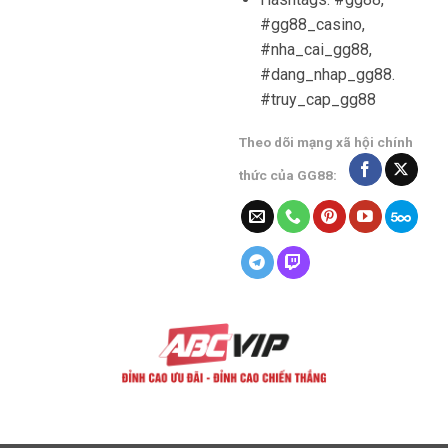
#gg88_casino,
#nha_cai_gg88,
#dang_nhap_gg88.
#truy_cap_gg88
Theo dõi mạng xã hội chính
thức của GG88: