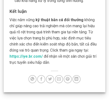
cao khả năng xử lý trong từng tình huống.
Kết luận
Việc nắm vững
kỹ thuật bắn cá đổi thưởng
không
chỉ giúp nâng cao trải nghiệm mà còn mang lại hiệu
quả rõ rệt trong quá trình tham gia tại nền tảng. Từ
việc lựa chọn trang bị phù hợp, xác định mục tiêu
chính xác cho đến kiểm soát nhịp độ bắn, tất cả đều
đóng vai trò quan trọng. Click tham gia ngay tại:
https://iye.br.com/
để nhận về một sân chơi giải trí
trực tuyến siêu hấp dẫn.