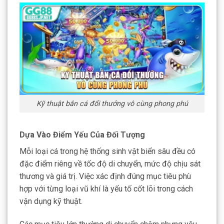
Kỹ thuật bắn cá đổi thưởng vô cùng phong phú
Dựa Vào Điểm Yếu Của Đối Tượng
Mỗi loại cá trong hệ thống sinh vật biển sâu đều có
đặc điểm riêng về tốc độ di chuyển, mức độ chịu sát
thương và giá trị. Việc xác định đúng mục tiêu phù
hợp với từng loại vũ khí là yếu tố cốt lõi trong cách
vận dụng kỹ thuật.