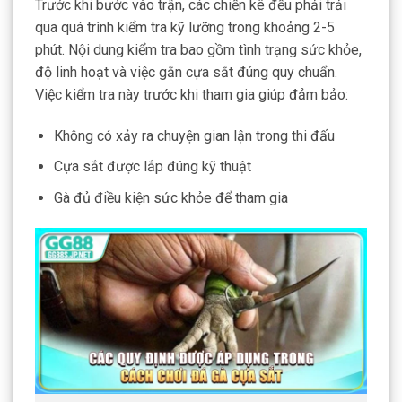
Trước khi bước vào trận, các chiến kê đều phải trải
qua quá trình kiểm tra kỹ lưỡng trong khoảng 2-5
phút. Nội dung kiểm tra bao gồm tình trạng sức khỏe,
độ linh hoạt và việc gắn cựa sắt đúng quy chuẩn.
Việc kiểm tra này trước khi tham gia giúp đảm bảo:
Không có xảy ra chuyện gian lận trong thi đấu
Cựa sắt được lắp đúng kỹ thuật
Gà đủ điều kiện sức khỏe để tham gia