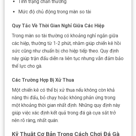
Tình trạng chấn thương
Mức độ chủ động trong màn so tài
Quy Tắc Về Thời Gian Nghỉ Giữa Các Hiệp
Trong màn so tài thường có khoảng nghỉ ngắn giữa
các hiệp, thường từ 1-2 phút, nhằm giúp chiến kê hồi
sức cũng như chuẩn bị cho hiệp tiếp theo. Quy định
này giúp trận đấu diễn ra liên tục nhưng vẫn đảm bảo
thể lực cho gà.
Các Trường Hợp Bị Xử Thua
Một chiến kê có thể bị xử thua nếu không còn khả
năng thi đấu, bỏ chạy hoặc không phản ứng trong
một khoảng thời gian nhất định. Những quy định này
giúp việc xác định kết quả trong đá gà cựa sắt trở
nên rõ ràng, nhất quán.
Kỹ Thuật Cơ Bản Trong Cách Chơi Đá Gà