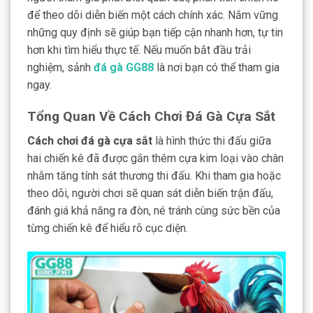
để theo dõi diễn biến một cách chính xác. Nắm vững
những quy định sẽ giúp bạn tiếp cận nhanh hơn, tự tin
hơn khi tìm hiểu thực tế. Nếu muốn bắt đầu trải
nghiệm, sảnh
đá gà GG88
là nơi bạn có thể tham gia
ngay.
Tổng Quan Về Cách Chơi Đá Gà Cựa Sắt
Cách chơi đá gà cựa sắt
là hình thức thi đấu giữa
hai chiến kê đã được gắn thêm cựa kim loại vào chân
nhằm tăng tính sát thương thi đấu. Khi tham gia hoặc
theo dõi, người chơi sẽ quan sát diễn biến trận đấu,
đánh giá khả năng ra đòn, né tránh cùng sức bền của
từng chiến kê để hiểu rõ cục diện.