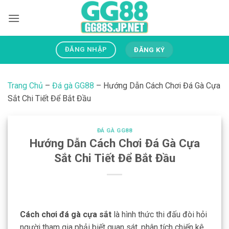
Bỏ
qua
nội
dung
ĐĂNG NHẬP
ĐĂNG KÝ
Trang Chủ
–
Đá gà GG88
–
Hướng Dẫn Cách Chơi Đá Gà Cựa
Sắt Chi Tiết Để Bắt Đầu
ĐÁ GÀ GG88
Hướng Dẫn Cách Chơi Đá Gà Cựa
Sắt Chi Tiết Để Bắt Đầu
Cách chơi đá gà cựa sắt
là hình thức thi đấu đòi hỏi
người tham gia phải biết quan sát, phân tích chiến kê