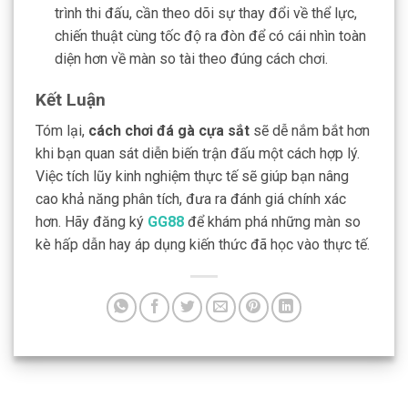
trình thi đấu, cần theo dõi sự thay đổi về thể lực,
chiến thuật cùng tốc độ ra đòn để có cái nhìn toàn
diện hơn về màn so tài theo đúng cách chơi.
Kết Luận
Tóm lại,
cách chơi đá gà cựa sắt
sẽ dễ nắm bắt hơn
khi bạn quan sát diễn biến trận đấu một cách hợp lý.
Việc tích lũy kinh nghiệm thực tế sẽ giúp bạn nâng
cao khả năng phân tích, đưa ra đánh giá chính xác
hơn. Hãy đăng ký
GG88
để khám phá những màn so
kè hấp dẫn hay áp dụng kiến thức đã học vào thực tế.