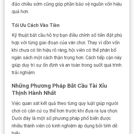
đảo chiều sớm cũng góp phần bảo vệ nguồn vốn hiệu
quả hơn.
Tối Ưu Cách Vào Tiền
Kỹ thuật bắt cầu hỗ trợ bạn điều chỉnh số tiền đặt phù
hợp với từng giai đoạn của ván chơi. Thay vì dồn vốn
khi chưa có tín hiệu rõ ràng, hội viên có thể phân bổ
ngân sách một cách thận trọng hơn. Cách tiếp cận này
giúp duy trì sự ổn định và an toàn trong suốt quá trình
trải nghiệm.
Những Phương Pháp Bắt Cầu Tài Xỉu
Thịnh Hành Nhất
Việc quan sát kết quả theo từng quy luật giúp người
chơi có căn cứ cụ thể hơn trước khi đưa ra lựa chọn.
Dưới đây là một số phương pháp phổ biến được
nhiều thành viên có kinh nghiệm áp dụng bởi tính dễ
hiểu.