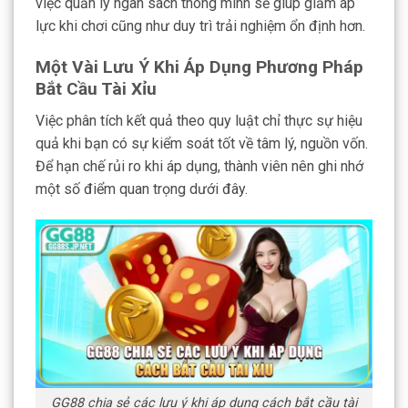
việc quản lý ngân sách thông minh sẽ giúp giảm áp
lực khi chơi cũng như duy trì trải nghiệm ổn định hơn.
Một Vài Lưu Ý Khi Áp Dụng Phương Pháp
Bắt Cầu Tài Xỉu
Việc phân tích kết quả theo quy luật chỉ thực sự hiệu
quả khi bạn có sự kiểm soát tốt về tâm lý, nguồn vốn.
Để hạn chế rủi ro khi áp dụng, thành viên nên ghi nhớ
một số điểm quan trọng dưới đây.
GG88 chia sẻ các lưu ý khi áp dụng cách bắt cầu tài