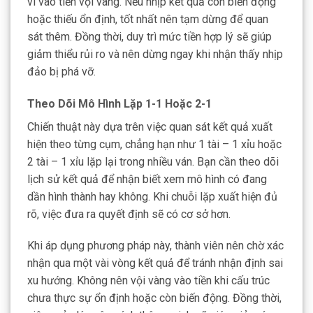
vì vào tiền vội vàng. Nếu nhịp kết quả còn biến động
hoặc thiếu ổn định, tốt nhất nên tạm dừng để quan
sát thêm. Đồng thời, duy trì mức tiền hợp lý sẽ giúp
giảm thiểu rủi ro và nên dừng ngay khi nhận thấy nhịp
đảo bị phá vỡ.
Theo Dõi Mô Hình Lặp 1-1 Hoặc 2-1
Chiến thuật này dựa trên việc quan sát kết quả xuất
hiện theo từng cụm, chẳng hạn như 1 tài – 1 xỉu hoặc
2 tài – 1 xỉu lặp lại trong nhiều ván. Bạn cần theo dõi
lịch sử kết quả để nhận biết xem mô hình có đang
dần hình thành hay không. Khi chuỗi lặp xuất hiện đủ
rõ, việc đưa ra quyết định sẽ có cơ sở hơn.
Khi áp dụng phương pháp này, thành viên nên chờ xác
nhận qua một vài vòng kết quả để tránh nhận định sai
xu hướng. Không nên vội vàng vào tiền khi cấu trúc
chưa thực sự ổn định hoặc còn biến động. Đồng thời,