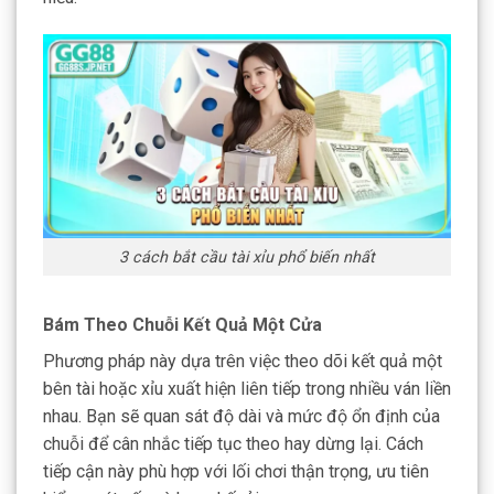
3 cách bắt cầu tài xỉu phổ biến nhất
Bám Theo Chuỗi Kết Quả Một Cửa
Phương pháp này dựa trên việc theo dõi kết quả một
bên tài hoặc xỉu xuất hiện liên tiếp trong nhiều ván liền
nhau. Bạn sẽ quan sát độ dài và mức độ ổn định của
chuỗi để cân nhắc tiếp tục theo hay dừng lại. Cách
tiếp cận này phù hợp với lối chơi thận trọng, ưu tiên