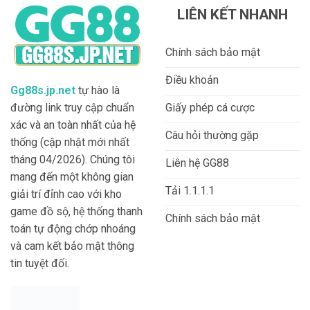
LIÊN KẾT NHANH
Chính sách bảo mật
Điều khoản
Gg88s.jp.net
tự hào là
đường link truy cập chuẩn
Giấy phép cá cược
xác và an toàn nhất của hệ
Câu hỏi thường gặp
thống (cập nhật mới nhất
tháng 04/2026). Chúng tôi
Liên hệ GG88
mang đến một không gian
Tải 1.1.1.1
giải trí đỉnh cao với kho
game đồ sộ, hệ thống thanh
Chính sách bảo mật
toán tự động chớp nhoáng
và cam kết bảo mật thông
tin tuyệt đối.