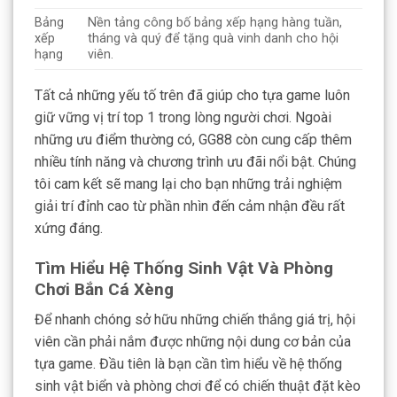
Bảng
Nền tảng công bố bảng xếp hạng hàng tuần,
xếp
tháng và quý để tặng quà vinh danh cho hội
hạng
viên.
Tất cả những yếu tố trên đã giúp cho tựa game luôn
giữ vững vị trí top 1 trong lòng người chơi. Ngoài
những ưu điểm thường có, GG88 còn cung cấp thêm
nhiều tính năng và chương trình ưu đãi nổi bật. Chúng
tôi cam kết sẽ mang lại cho bạn những trải nghiệm
giải trí đỉnh cao từ phần nhìn đến cảm nhận đều rất
xứng đáng.
Tìm Hiểu Hệ Thống Sinh Vật Và Phòng
Chơi Bắn Cá Xèng
Để nhanh chóng sở hữu những chiến thắng giá trị, hội
viên cần phải nắm được những nội dung cơ bản của
tựa game. Đầu tiên là bạn cần tìm hiểu về hệ thống
sinh vật biển và phòng chơi để có chiến thuật đặt kèo