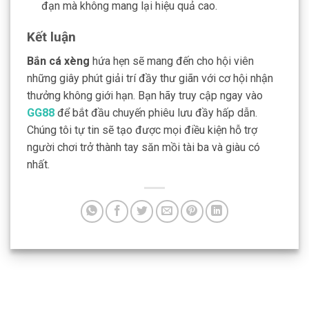
đạn mà không mang lại hiệu quả cao.
Kết luận
Bắn cá xèng
hứa hẹn sẽ mang đến cho hội viên
những giây phút giải trí đầy thư giãn với cơ hội nhận
thưởng không giới hạn. Bạn hãy truy cập ngay vào
GG88
để bắt đầu chuyến phiêu lưu đầy hấp dẫn.
Chúng tôi tự tin sẽ tạo được mọi điều kiện hỗ trợ
người chơi trở thành tay săn mồi tài ba và giàu có
nhất.