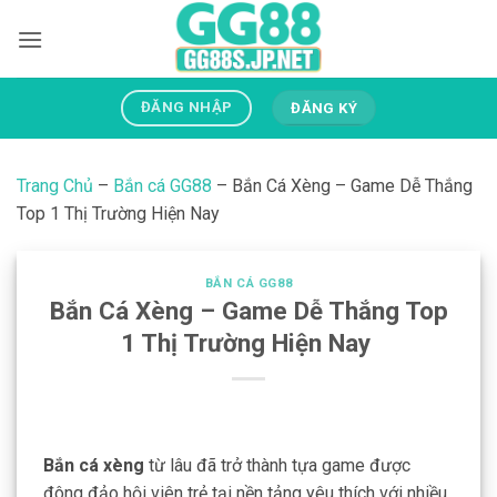
Bỏ
qua
nội
dung
ĐĂNG NHẬP
ĐĂNG KÝ
Trang Chủ
–
Bắn cá GG88
–
Bắn Cá Xèng – Game Dễ Thắng
Top 1 Thị Trường Hiện Nay
BẮN CÁ GG88
Bắn Cá Xèng – Game Dễ Thắng Top
1 Thị Trường Hiện Nay
Bắn cá xèng
từ lâu đã trở thành tựa game được
đông đảo hội viên trẻ tại nền tảng yêu thích với nhiều