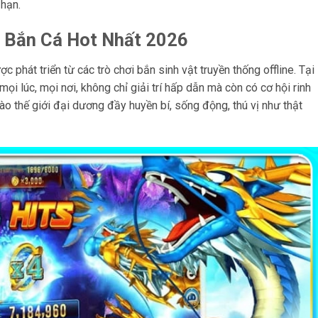
 hạn.
e Bắn Cá Hot Nhất 2026
ược phát triển từ các trò chơi bắn sinh vật truyền thống offline. Tại
i lúc, mọi nơi, không chỉ giải trí hấp dẫn mà còn có cơ hội rinh
 thế giới đại dương đầy huyền bí, sống động, thú vị như thật