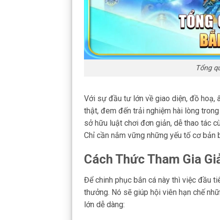
Tổng qu
Với sự đầu tư lớn về giao diện, đồ hoạ,
thật, đem đến trải nghiệm hài lòng trong
sở hữu luật chơi đơn giản, dễ thao tác c
Chỉ cần nắm vững những yếu tố cơ bản bạ
Cách Thức Tham Gia Giả
Để chinh phục bắn cá này thì việc đầu t
thưởng. Nó sẽ giúp hội viên hạn chế nhữ
lớn dễ dàng: