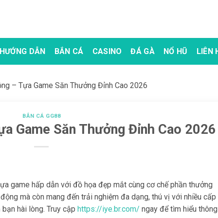
HƯỚNG DẪN
BẮN CÁ
CASINO
ĐÁ GÀ
NỔ HŨ
LIÊN 
ồng – Tựa Game Săn Thưởng Đỉnh Cao 2026
BẮN CÁ GG88
Tựa Game Săn Thưởng Đỉnh Cao 2026
tựa game hấp dẫn với đồ họa đẹp mắt cùng cơ chế phần thưởng
 động mà còn mang đến trải nghiệm đa dạng, thú vị với nhiều cấp
 bạn hài lòng. Truy cập
https://iye.br.com/
ngay để tìm hiểu thông