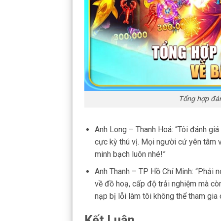
Tổng hợp đán
Anh Long – Thanh Hoá: “Tôi đánh giá r
cực kỳ thú vị. Mọi người cứ yên tâm v
minh bạch luôn nhé!”
Anh Thanh – TP Hồ Chí Minh: “Phải nó
về đồ hoạ, cấp độ trải nghiệm mà cò
nạp bị lỗi làm tôi không thể tham gia
Kết Luận