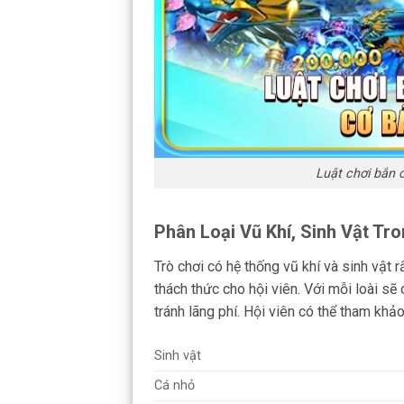
Luật chơi bắn
Phân Loại Vũ Khí, Sinh Vật T
Trò chơi có hệ thống vũ khí và sinh vật
thách thức cho hội viên. Với mỗi loài sẽ
tránh lãng phí. Hội viên có thể tham khảo
Sinh vật
Cá nhỏ